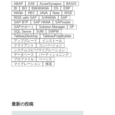
ABAP
ASE
AzureSynapse
BASIS
BI
BO
BW/4HANA
DS
ERP
HANA
HEC
JAVA
Note
RISE
RISE with SAP
S/4HANA
SAP
SAP BTP
SAP HANA
SAProuter
SAPサポート
Solution Manager
SP
SQL Server
SUM
SWPM
TableauDesktop
TableauPrepBuilder
アップグレード
インストール
クライアント
コンバージョン
システムコピー/マイグレーション
データベース
パーティショニング
プロファイル
ベーシス
マイグレーション
移送
最新の投稿