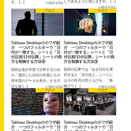
してあるように感じますが、 […]
す。 […]
続きを読む
続きを読む
ブログ
ブログ
Tableau Desktopの小ワザ紹
Tableau Desktopの小ワザ紹
介 一つのフィルターで「日
介 一つのフィルターで「日
付が一致する」シートと「日
付が一致する」シートと「日
付以前/日付以降」シートの両
付以前/日付以降」シートの両
方を制御する方法③
方を制御する方法④
前回の記事では「ある日付を選
前回は会計年度で分析するため
択すると「月の売上」シートに
の「選択した日付の年度とその
はその年月の売り上げを、「推
前年度のデータを表示」する方
移グラ […]
法を途 […]
続きを読む
続きを読む
ブログ
ブログ
Tableau Desktopの小ワザ紹
Tableau Desktopの小ワザ紹
介 一つのフィルターで「日
介 一つのフィルターで「日