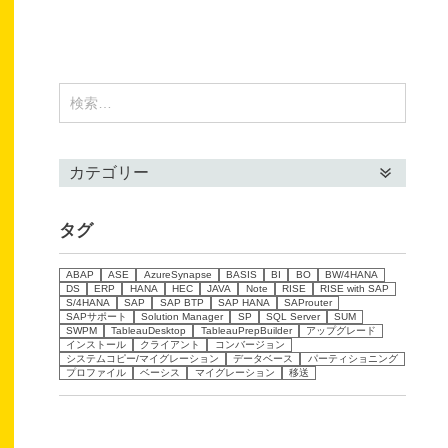
タグ
ABAP
ASE
AzureSynapse
BASIS
BI
BO
BW/4HANA
DS
ERP
HANA
HEC
JAVA
Note
RISE
RISE with SAP
S/4HANA
SAP
SAP BTP
SAP HANA
SAProuter
SAPサポート
Solution Manager
SP
SQL Server
SUM
SWPM
TableauDesktop
TableauPrepBuilder
アップグレード
インストール
クライアント
コンバージョン
システムコピー/マイグレーション
データベース
パーティショニング
プロファイル
ベーシス
マイグレーション
移送