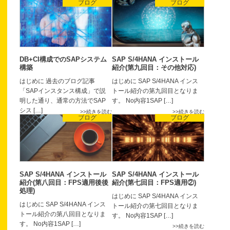
ブログ
ブログ
DB+CI構成でのSAPシステム
SAP S/4HANA インストール
構築
紹介(第九回目：その他対応)
はじめに 過去のブログ記事
はじめに SAP S/4HANA インス
「SAPインスタンス構成」で説
トール紹介の第九回目となりま
明した通り、通常の方法でSAP
す。 No内容1SAP […]
シス […]
続きを読む
続きを読む
ブログ
ブログ
SAP S/4HANA インストール
SAP S/4HANA インストール
紹介(第八回目：FPS適用後後
紹介(第七回目：FPS適用②)
処理)
はじめに SAP S/4HANA インス
はじめに SAP S/4HANA インス
トール紹介の第七回目となりま
トール紹介の第八回目となりま
す。 No内容1SAP […]
す。 No内容1SAP […]
続きを読む