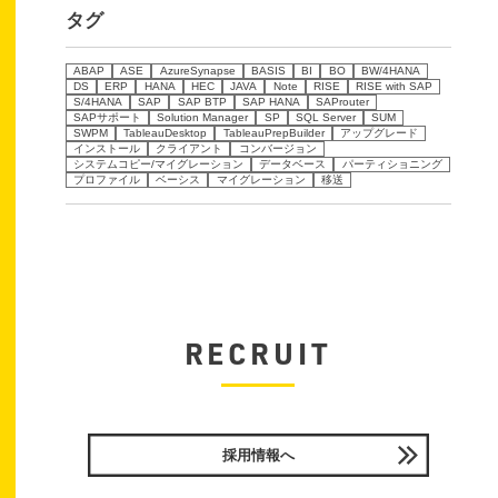
タグ
ABAP
ASE
AzureSynapse
BASIS
BI
BO
BW/4HANA
DS
ERP
HANA
HEC
JAVA
Note
RISE
RISE with SAP
S/4HANA
SAP
SAP BTP
SAP HANA
SAProuter
SAPサポート
Solution Manager
SP
SQL Server
SUM
SWPM
TableauDesktop
TableauPrepBuilder
アップグレード
インストール
クライアント
コンバージョン
システムコピー/マイグレーション
データベース
パーティショニング
プロファイル
ベーシス
マイグレーション
移送
RECRUIT
採用情報へ