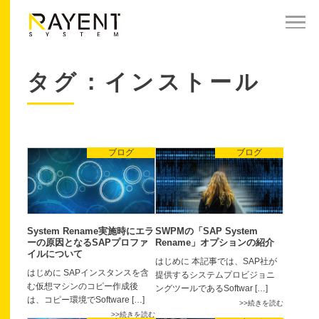
タグ：インストール
ブログ
ブログ
System Rename実施時にエラ
SWPMの「SAP System
ーの原因となるSAPプロファ
Rename」オプションの紹介
イルについて
はじめに 本記事では、SAP社が
はじめに SAPインスタンスを含
提供するシステムプロビジョニ
む仮想マシンのコピー作成後
ングツールであるSoftwar […]
は、コピー環境でSoftware […]
続きを読む
続きを読む