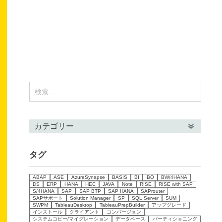
タグ
ABAP
ASE
AzureSynapse
BASIS
BI
BO
BW/4HANA
DS
ERP
HANA
HEC
JAVA
Note
RISE
RISE with SAP
S/4HANA
SAP
SAP BTP
SAP HANA
SAProuter
SAPサポート
Solution Manager
SP
SQL Server
SUM
SWPM
TableauDesktop
TableauPrepBuilder
アップグレード
インストール
クライアント
コンバージョン
システムコピー/マイグレーション
データベース
パーティショニング